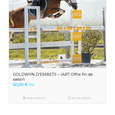
GOLDWYN D’EMBETS – IART Offre fin de
saison
60,00
€
TTC
Select options
Voir les détails