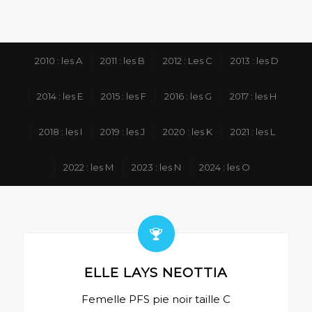
2010 : les A
2011 : les B
2012 : Les C
2013 : les D
2014 : les E
2015 : les F
2016 : les G
2017 : les H
2018 : les I
2019 : les J
2020 : les K
2021 : les L
2022 : les M
2023 : les N
2024 : les O
ELLE LAYS NEOTTIA
Femelle PFS pie noir taille C