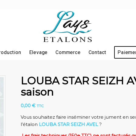
roduction
Elevage
Commerce
Contact
Paiemen
LOUBA STAR SEIZH AVE
saison
0,00
€
TTC
Vous souhaitez faire inséminer votre jument en se
l’étalon
LOUBA STAR SEIZH AVEL
?
L
es frais techniques (150e TTC) ne sont facturés qu