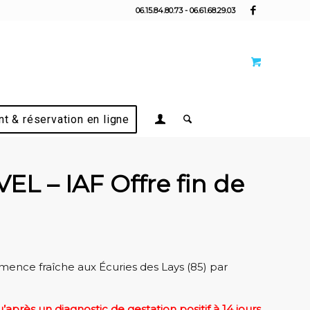
06.15.84.80.73 - 06.61.68.29.03
t & réservation en ligne
L – IAF Offre fin de
mence fraîche aux Écuries des Lays (85) par
’après un diagnostic de gestation positif à 14 jours
.