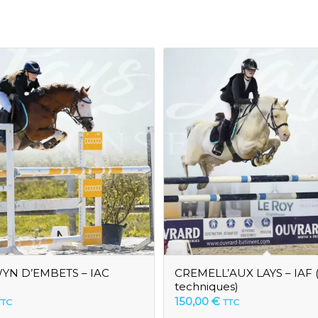
N D’EMBETS – IAC
CREMELL’AUX LAYS – IAF (
techniques)
150,00
€
TTC
TTC