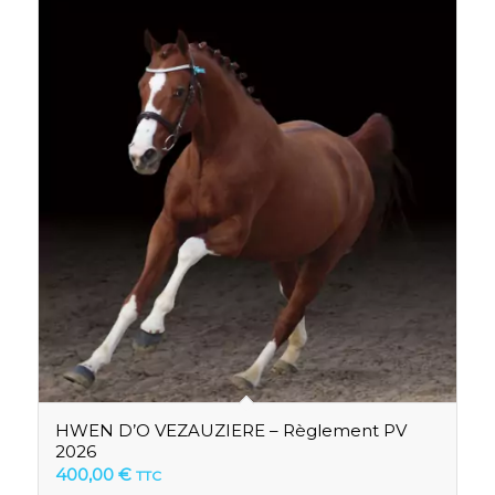
HWEN D’O VEZAUZIERE – Règlement PV
2026
400,00
€
TTC