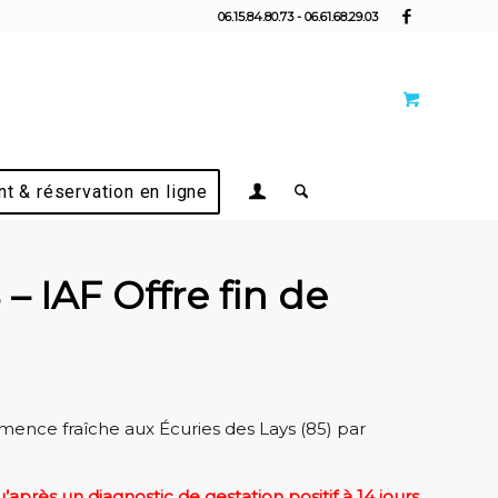
06.15.84.80.73 - 06.61.68.29.03
t & réservation en ligne
IAF Offre fin de
mence fraîche aux Écuries des Lays (85) par
’après un diagnostic de gestation positif à 14 jours
.