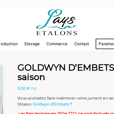
roduction
Elevage
Commerce
Contact
Paiemen
GOLDWYN D’EMBETS – 
saison
0,00
€
TTC
Vous souhaitez faire inséminer votre jument en se
l’étalon
Goldwyn d’Embets
?
L
es frais techniques (150e TTC) ne sont facturés qu