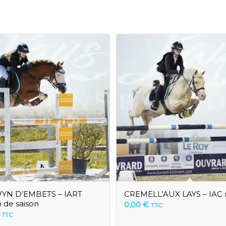
N D’EMBETS – IART
CREMELL’AUX LAYS – IAC 
n de saison
0,00
€
TTC
TTC