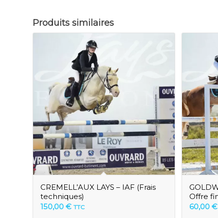
Produits similaires
CREMELL’AUX LAYS – IAF (Frais
GOLDWY
techniques)
Offre fi
150,00
€
60,00
€
TTC