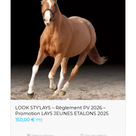
LOOK STY’LAYS – Règlement PV 2026 –
Promotion LAYS JEUNES ETALONS 2025
150,00
€
TTC
Select options
Voir les détails