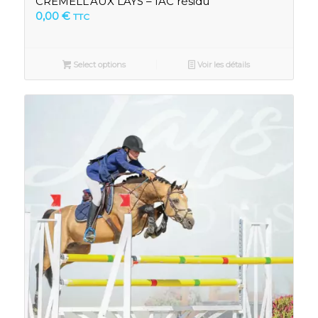
CREMELL’AUX LAYS – IAC résidu
0,00
€
TTC
Select options
Voir les détails