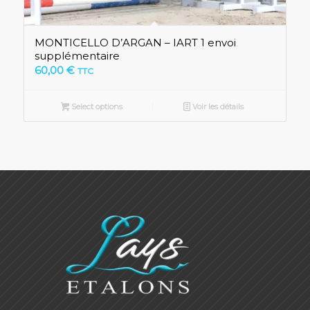
MONTICELLO D’ARGAN – IART 1 envoi
supplémentaire
60,00
€
TTC
Select options
Voir les détails