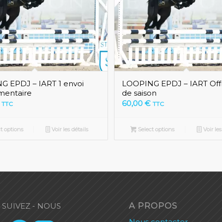
 EPDJ – IART 1 envoi
LOOPING EPDJ – IART Offr
mentaire
de saison
60,00
€
TTC
TTC
t options
Voir les détails
Select options
Voir les
A PROPOS
SUIVEZ - NOUS
Nous contacter