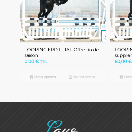
LOOPING EPDJ – IAF Offre fin de
LOOPING
saison
supplé
0,00
€
60,00
€
TTC
Select options
Voir les détails
Selec