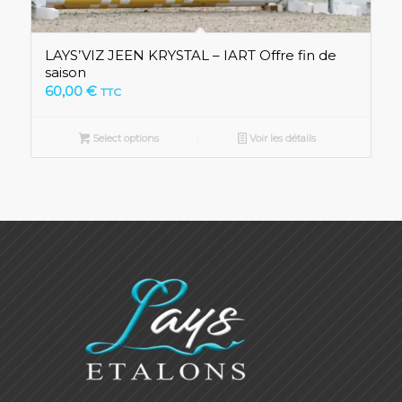
LAYS’VIZ JEEN KRYSTAL – IART Offre fin de
saison
60,00
€
TTC
Select options
Voir les détails