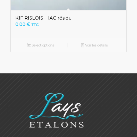
KIF RISLOIS – IAC résidu
0,00
€
TTC
Select options
Voir les détails