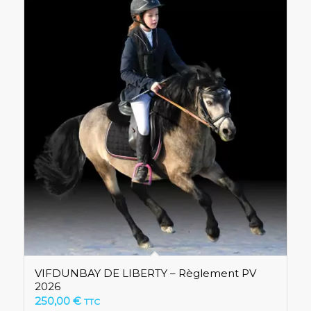
VIFDUNBAY DE LIBERTY – Règlement PV
2026
250,00
€
TTC